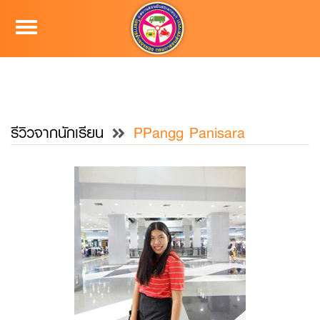
Toggle
navigation
รีวิวจากนักเรียน
PPangg Panisara